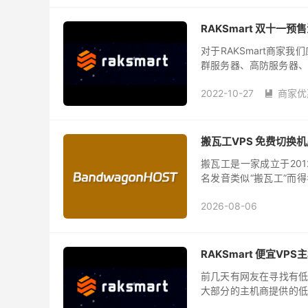
RAKSmart 双十一预
对于RAKSmart商
群服务器、高防服务器、
次双十一活动商家也有发布
2022-10-27
商家优

搬瓦工VPS 免费切换机房
搬瓦工是一家成立于2012
名发音类似“搬瓦工”而得
架构，主打优化线路和高
2026-08-06
RAKSmart 便宜VPS
前几天有网友在寻找有低价
大部分的主机商提供的低
也没有必要，所以这里看到有R