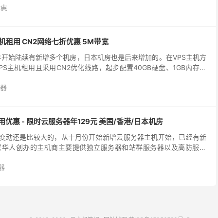
优惠
S主机租用 CN2网络七折优惠 5M带宽
2020年开始陆续有新增多个机房，日本机房也是后来增加的。在VPS主机方
S主机租用且采用CN2优化线路，起步配置40GB硬盘、1GB内存、
我们有需要日本VPS租用的可以...
器
租用优惠 - 限时云服务器年129元 美国/香港/日本机房
近产品变动还是比较大的，从十月份开始新增云服务器主机开始，已经有新
家华人创办的主机商主要提供独立服务器和站群服务器以及高防服务
国香港、美国、韩国、日本等多个机房，主机产品也比...
器