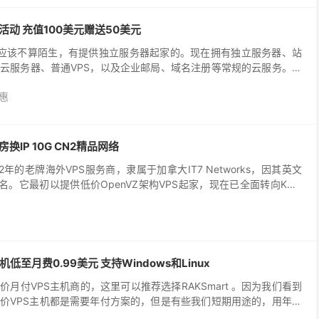
售活动 充值100美元赠送50美元
家我们应该不算陌生，有提供独立服务器起家的。现在拥有独立服务器、站
云服务器、普通VPS，以及企业邮局、域名注册等常规的云服务。这
优惠活动预告。 即日起，如果我们注册成为RA...
惠
换IP 10G CN2精品网络
年的老牌海外VPS服务商，隶属于加拿大IT7 Networks，因其英文
名。它最初以提供低价OpenVZ架构VPS起家，现在已全面转向KVM
稳定性，在国内用户中拥有极高的知名度。
主机低至月费0.99美元 支持Windows和Linux
月付VPS主机商的，这里可以推荐选择RAKSmart 。因为我们看到
价VPS主机都是需要年付方案的，但是有些我们短期用途的，用年付
AKSmart 支持月付低至0.99...