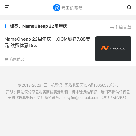


标签：NameCheap 22周年庆
共 1 篇文章
NameCheap 22周年庆 - .COM域名7.88美
元 续费优惠15%
商家优惠

© 2018-2026
云主机笔记
网站地图
苏ICP备15056583号-5
声明：网站仅分享云服务商优惠活动和主机体验运维笔记，我们不提供任何云
主机代理和销售业务！商务联系：easyfm@outlook.com（注明RAKVPS）