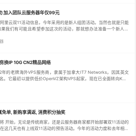
功 加入团队云服务器年仅99元
阿里云双11活动信息，今年采用的是新人组团活动。当然也就是只能
如果我们有可能且希望参加这次的活动，那就想办法准备一个新人账
实看可以得到较大的实惠。而且我们的团队组队成功，已经是...
器
换IP 10G CN2精品网络
年的老牌海外VPS服务商，隶属于加拿大IT7 Networks，因其英文
名。它最初以提供低价OpenVZ架构VPS起家，现在已全面转向KVM
稳定性，在国内用户中拥有极高的知名度。
赢免单, 新购享满返, 消费积分抽奖
即将 开始，无论是传统商家，还是云服务器商家都开始部署双11活动的
在这几天也有上线双11活动的预告活动。今年的活动力度和去年相比
年有幸运赢免单活动，比如每天有三个用户可以清空...