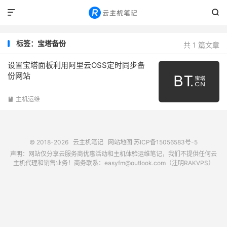


标签：宝塔备份
共 1 篇文章
设置宝塔面板利用阿里云OSS定时同步备
份网站
主机运维

© 2018-2026
云主机笔记
网站地图
苏ICP备15056583号-5
声明：网站仅分享云服务商优惠活动和主机体验运维笔记，我们不提供任何云
主机代理和销售业务！商务联系：easyfm@outlook.com（注明RAKVPS）