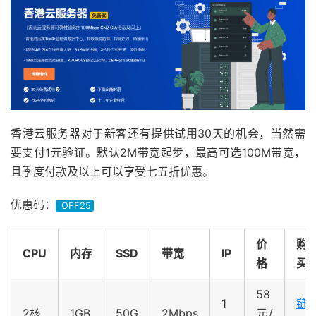
香港云服务器对于新客还有提供试用30天的机会，当然需
要支付1元验证。默认2M带宽起步，最高可选100M带宽，
且季度付款及以上可以享受七五折优惠。
优惠码：
OFF25
价
购
CPU
内存
SSD
带宽
IP
格
买
58
1
链
2核
1GB
50G
2Mbps
元/