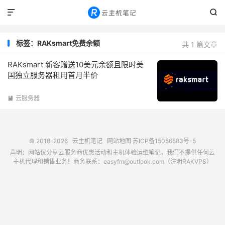


标签：RAKsmart免费余额
共 1 篇文章
RAKsmart 新客赠送10美元余额且限时美
国独立服务器租用首月半价
云服务器

© 2018-2026
云主机笔记
网站地图
苏ICP备15056583号-5
声明：网站仅分享云服务商优惠活动和主机体验运维笔记，我们不提供任何云
主机代理和销售业务！商务联系：easyfm@outlook.com（注明RAKVPS）