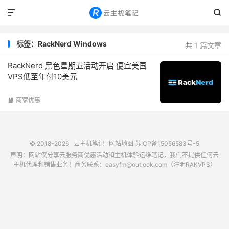


标签：RackNerd Windows
共 1 篇文章
RackNerd 黑色星期五活动开启 便宜美国
VPS低至年付10美元
商家优惠

© 2018-2026
云主机笔记
网站地图
苏ICP备15056583号-5
声明：网站仅分享云服务商优惠活动和主机体验运维笔记，我们不提供任何云
主机代理和销售业务！商务联系：easyfm@outlook.com（注明RAKVPS）