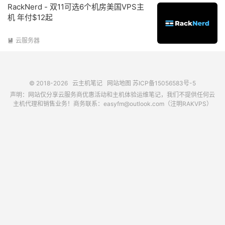
RackNerd - 双11可选6个机房美国VPS主
机 年付$12起
云服务器

© 2018-2026
云主机笔记
网站地图
苏ICP备15056583号-5
声明：网站仅分享云服务商优惠活动和主机体验运维笔记，我们不提供任何云
主机代理和销售业务！商务联系：easyfm@outlook.com（注明RAKVPS）