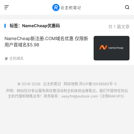


标签：NameCheap优惠码
共 1 篇文章
NameCheap新注册.COM域名优惠 仅限新
用户首域名$5.98
主机域名

© 2018-2026
云主机笔记
网站地图
苏ICP备15056583号-5
声明：网站仅分享云服务商优惠活动和主机体验运维笔记，我们不提供任何云
主机代理和销售业务！商务联系：easyfm@outlook.com（注明RAKVPS）