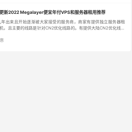
动更新2022 Megalayer便宜年付VPS和服务器租用推荐
是最近几年出来且开始逐渐被大家接受的服务商，商家有提供独立服务器租
主机，且主要的线路是针对CN2优化线路的。有提供大陆CN2优化线路
络线路，数据中心涵盖中国香港、美国、洛...
惠