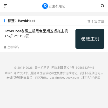


标签：HawkHost
共 1 篇文章
HawkHost老鹰主机黑色星期五虚拟主机
3.5折 2年159元
主机域名

© 2018-2026
云主机笔记
网站地图
苏ICP备15056583号-5
声明：网站仅分享云服务商优惠活动和主机体验运维笔记，我们不提供任何云
主机代理和销售业务！商务联系：easyfm@outlook.com（注明RAKVPS）