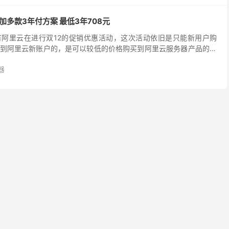
加多款3年付方案 最低3年708元
阿里云在进行双12的促销优惠活动，这次活动依旧是只能新用户购
到阿里云新账户的，是可以较低的价格购买到阿里云服务器产品的。
云服务器产品进行较大的调整，增加到几款3年方案，以及大...
器