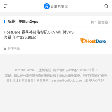


标签：美国cn2vps
共 1 篇文章
HostDare 春季补货洛杉矶QKVM年付VPS
套餐 年付$25.99起
云服务器

© 2018-2026
云主机笔记
网站地图
苏ICP备15056583号-5
声明：网站仅分享云服务商优惠活动和主机体验运维笔记，我们不提供任何云
主机代理和销售业务！商务联系：easyfm@outlook.com（注明RAKVPS）