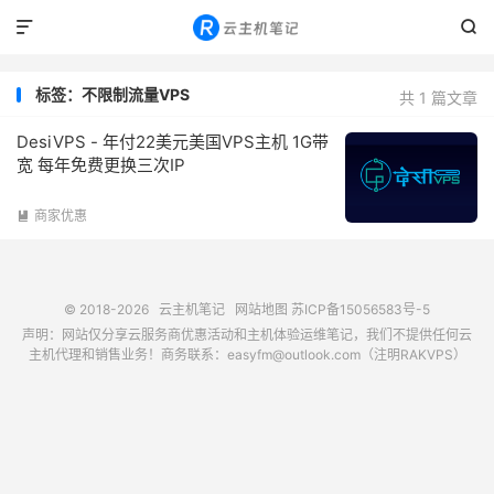


标签：不限制流量VPS
共 1 篇文章
DesiVPS - 年付22美元美国VPS主机 1G带
宽 每年免费更换三次IP
商家优惠

© 2018-2026
云主机笔记
网站地图
苏ICP备15056583号-5
声明：网站仅分享云服务商优惠活动和主机体验运维笔记，我们不提供任何云
主机代理和销售业务！商务联系：easyfm@outlook.com（注明RAKVPS）