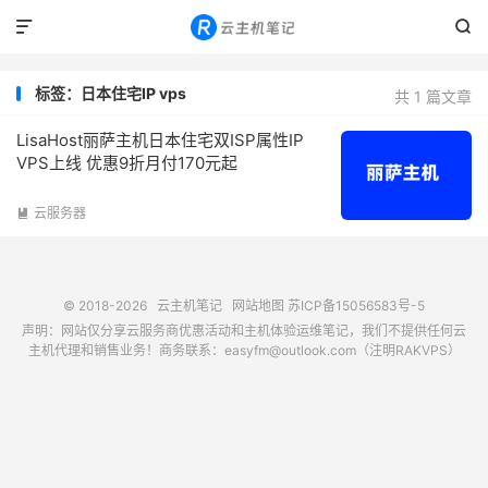


标签：日本住宅IP vps
共 1 篇文章
LisaHost丽萨主机日本住宅双ISP属性IP
VPS上线 优惠9折月付170元起
云服务器

© 2018-2026
云主机笔记
网站地图
苏ICP备15056583号-5
声明：网站仅分享云服务商优惠活动和主机体验运维笔记，我们不提供任何云
主机代理和销售业务！商务联系：easyfm@outlook.com（注明RAKVPS）